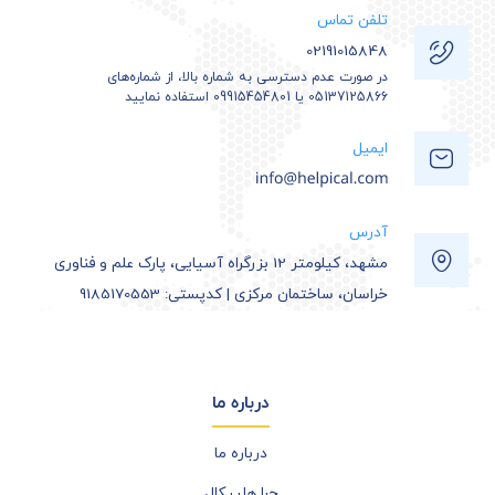
تلفن تماس
02191015848
در صورت عدم دسترسی به شماره بالا، از شماره‌های
05137125866 یا 09915454801 استفاده نمایید
ایمیل
آدرس
مشهد، کیلومتر 12 بزرگراه آسیایی، پارک علم و فناوری
خراسان، ساختمان مرکزی | کدپستی: 9185170553
درباره ما
درباره ما
چرا هلپیکال