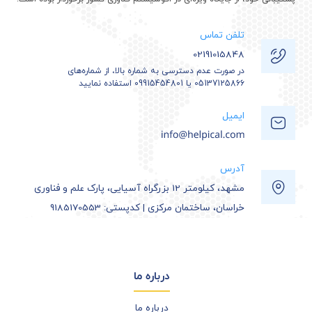
تلفن تماس
02191015848
در صورت عدم دسترسی به شماره بالا، از شماره‌های
05137125866 یا 09915454801 استفاده نمایید
ایمیل
آدرس
مشهد، کیلومتر 12 بزرگراه آسیایی، پارک علم و فناوری
خراسان، ساختمان مرکزی | کدپستی: 9185170553
درباره ما
درباره ما