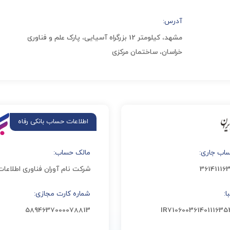
آدرس:
مشهد، کیلومتر 12 بزرگراه آسیایی، پارک علم و فناوری
خراسان، ساختمان مرکزی
اب جاری:
مالک حساب:
36141116
شرکت نام آوران فناوری اطلاعات 
:
شماره کارت مجازی:
5894637000078813
IR71060036140111635