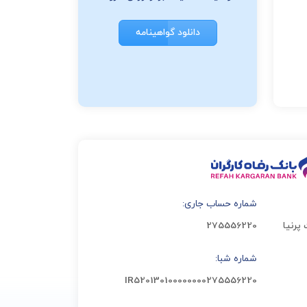
دانلود گواهینامه
شماره حساب جاری:
پرنیا
275556220
شماره شبا:
IR520130100000000275556220