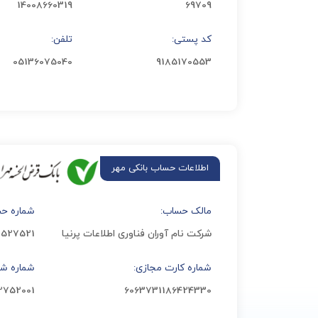
14008660319
69709
کد پستی:
تلفن:
05136075040
9185170553
مالک حساب:
شماره حس
شرکت نام آوران فناوری اطلاعات پرنیا
3527521
شماره کارت مجازی:
شماره شبا
2752001
6063731186424330