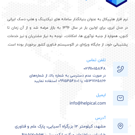
نرم افزار هلپیکال به عنوان بنیانگذار سامانه های تیکتینگ و هلپ دسک ایرانی
در مدل ابری، برای اولین بار در سال 1396 به بازار عرضه شد و از آن زمان تا
کنون، همواره از جنبه نوآوری ها، امکانات، توجه به نیاز مشتریان و نیز خدمات
پشتیبانی خود، از جایگاه ویژه‌ای در اکوسیستم فناوری کشور برخوردار بوده است.
تلفن تماس
02191015848
در صورت عدم دسترسی به شماره بالا، از شماره‌های
05137125866 یا 09915454801 استفاده نمایید
ایمیل
آدرس
مشهد، کیلومتر 12 بزرگراه آسیایی، پارک علم و فناوری
خراسان، ساختمان مرکزی | کدپستی: 9185170553