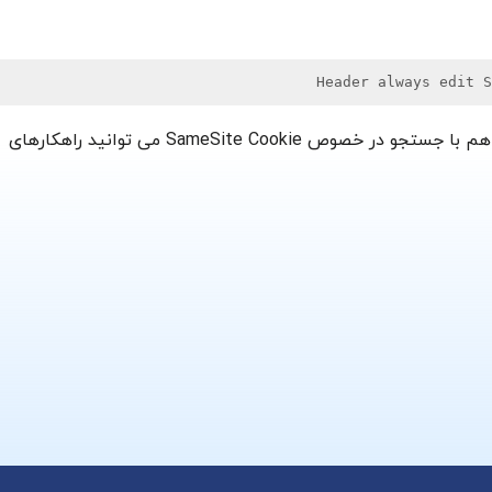
اگر زبان برنامه نویسی شما چیزی غیر از PHP است هم با جستجو در خصوص SameSite Cookie می توانید راهکارهای