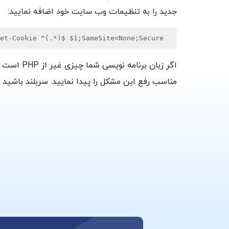
جدید را به تنظیمات وب سایت خود اضافه نمایید:
  Header always edit Set-Cookie ^(.*)$ $1;SameSite=None;Secure
مناسب رفع این مشکل را پیدا نمایید. سربلند باشید