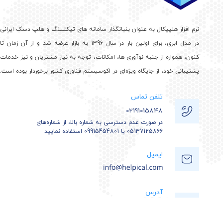
نرم افزار هلپیکال به عنوان بنیانگذار سامانه های تیکتینگ و هلپ دسک ایرانی
در مدل ابری، برای اولین بار در سال 1396 به بازار عرضه شد و از آن زمان تا
کنون، همواره از جنبه نوآوری ها، امکانات، توجه به نیاز مشتریان و نیز خدمات
پشتیبانی خود، از جایگاه ویژه‌ای در اکوسیستم فناوری کشور برخوردار بوده است.
تلفن تماس
02191015848
در صورت عدم دسترسی به شماره بالا، از شماره‌های
05137125866 یا 09915454801 استفاده نمایید
ایمیل
آدرس
مشهد، کیلومتر 12 بزرگراه آسیایی، پارک علم و فناوری
خراسان، ساختمان مرکزی | کدپستی: 9185170553